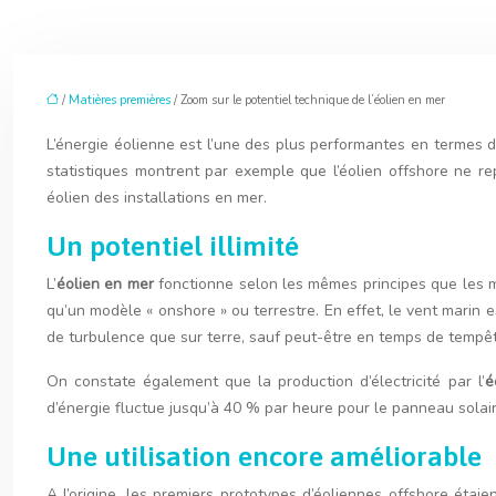
/
Matières premières
/ Zoom sur le potentiel technique de l’éolien en mer
L’énergie éolienne est l’une des plus performantes en termes d
statistiques montrent par exemple que l’éolien offshore ne r
éolien des installations en mer.
Un potentiel illimité
L’
éolien en mer
fonctionne selon les mêmes principes que les mo
qu’un modèle « onshore » ou terrestre. En effet, le vent marin 
de turbulence que sur terre, sauf peut-être en temps de tempêt
On constate également que la production d’électricité par l’
é
d’énergie fluctue jusqu’à 40 % par heure pour le panneau solair
Une utilisation encore améliorable
A l’origine, les premiers prototypes d’éoliennes offshore éta