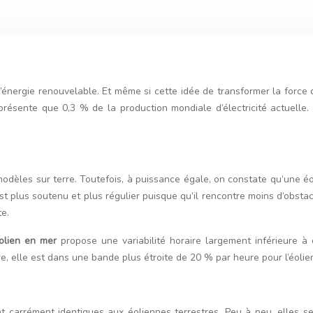
’énergie renouvelable. Et même si cette idée de transformer la force 
eprésente que 0,3 % de la production mondiale d’électricité actuelle
dèles sur terre. Toutefois, à puissance égale, on constate qu’une éoli
est plus soutenu et plus régulier puisque qu’il rencontre moins d’obst
e.
olien en mer
propose une variabilité horaire largement inférieure à 
e, elle est dans une bande plus étroite de 20 % par heure pour l’éolie
ient carrément identiques aux éoliennes terrestres. Peu à peu, elles 