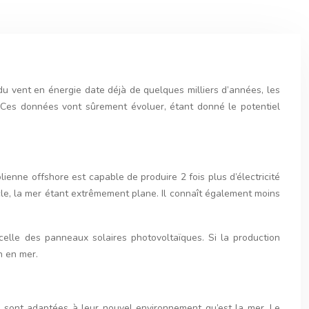
du vent en énergie date déjà de quelques milliers d’années, les
. Ces données vont sûrement évoluer, étant donné le potentiel
enne offshore est capable de produire 2 fois plus d’électricité
acle, la mer étant extrêmement plane. Il connaît également moins
celle des panneaux solaires photovoltaïques. Si la production
n en mer.
se sont adaptées à leur nouvel environnement qu’est la mer. Le