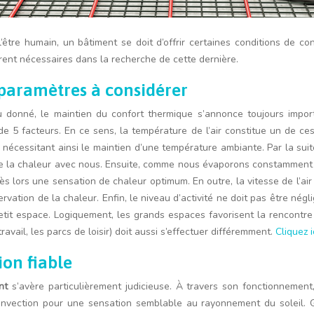
’être humain, un bâtiment se doit d’offrir certaines conditions de co
rent nécessaires dans la recherche de cette dernière.
 paramètres à considérer
eu donné, le maintien du confort thermique s’annonce toujours impo
 de 5 facteurs. En ce sens, la température de l’air constitue un de c
écessitant ainsi le maintien d’une température ambiante. Par la suit
e la chaleur avec nous. Ensuite, comme nous évaporons constamment d
dès lors une sensation de chaleur optimum. En outre, la vitesse de l’ai
rvation de la chaleur. Enfin, le niveau d’activité ne doit pas être nég
etit espace. Logiquement, les grands espaces favorisent la rencontr
vail, les parcs de loisir) doit aussi s’effectuer différemment.
Cliquez i
ion fiable
nt
s’avère particulièrement judicieuse. À travers son fonctionnement,
vection pour une sensation semblable au rayonnement du soleil. Gr